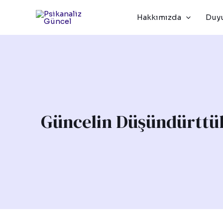
İçeriğe
Hakkımızda
Duyu
atla
Güncelin Düşündürttü