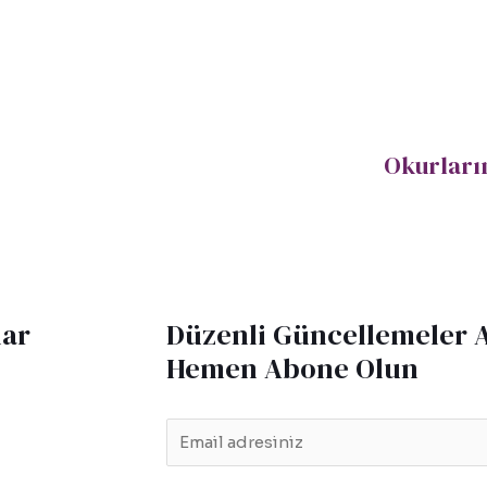
Okurların
lar
Düzenli Güncellemeler 
Hemen Abone Olun
E
m