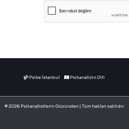
a
i
l
*
Psike İstanbul
Psikanalizin Dili
© 2026 Psikanalistlerin Gözünden | Tüm hakları saklıdır.