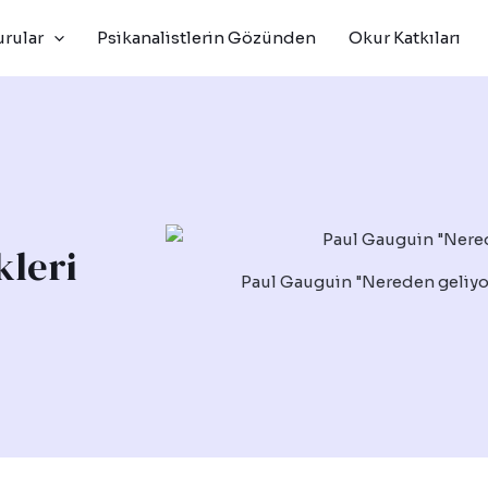
rular
Psikanalistlerin Gözünden
Okur Katkıları
kleri
Paul Gauguin "Nereden geliyo