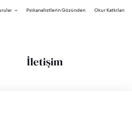
rular
Psikanalistlerin Gözünden
Okur Katkıları
İletişim