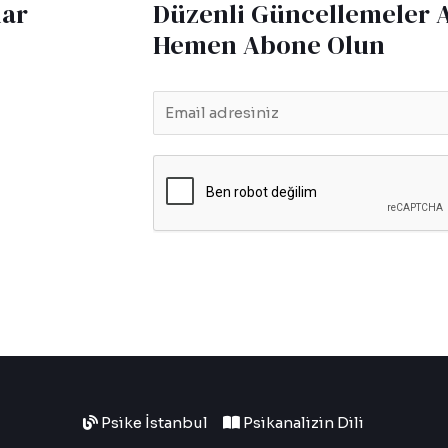
lar
Düzenli Güncellemeler 
Hemen Abone Olun
E
m
a
i
l
*
Psike İstanbul
Psikanalizin Dili