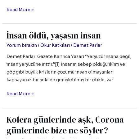
Read More »
İnsan öldü, yaşasın insan
İnsan
öldü,
Yorum bırakın
/
Okur Katkıları
/
Demet Parlar
yaşasın
Demet Parlar: Gazete Karınca Yazarı “Yeryüzü insana değil,
insan
insan yeryüzüne aittir.”[1] İnsanın sebep olduğu iklim ve
göç gibi büyük krizlerin çözümü insan olmayanları
kapsayacak bir şekilde genişletilmiş bir etikle, var
Read More »
Kolera günlerinde aşk, Corona
Kolera
günlerinde
günlerinde bize ne söyler?
aşk,