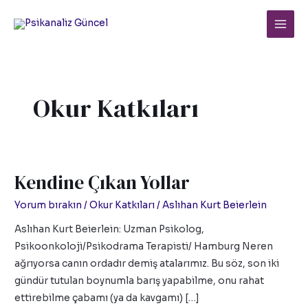
İçeriğe
Main
atla
Men
Okur Katkıları
Kendine Çıkan Yollar
Kendine
Çıkan
Yorum bırakın
/
Okur Katkıları
/
Aslıhan Kurt Beierlein
Yollar
Aslıhan Kurt Beierlein: Uzman Psikolog,
Psikoonkoloji/Psikodrama Terapisti/ Hamburg Neren
ağrıyorsa canın ordadır demiş atalarımız. Bu söz, son iki
gündür tutulan boynumla barış yapabilme, onu rahat
ettirebilme çabamı (ya da kavgamı) […]