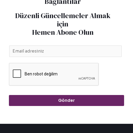
Bağlantılar
Düzenli Güncellemeler Almak
için
Hemen Abone Olun
E
m
a
i
l
*
Gönder