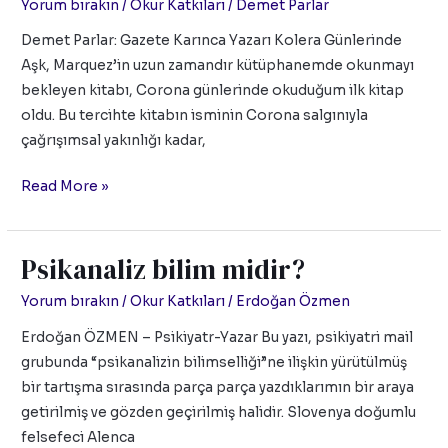
Yorum bırakın
/
Okur Katkıları
/
Demet Parlar
Corona
günlerinde
Demet Parlar: Gazete Karınca Yazarı Kolera Günlerinde
bize
Aşk, Marquez’in uzun zamandır kütüphanemde okunmayı
ne
bekleyen kitabı, Corona günlerinde okuduğum ilk kitap
söyler?
oldu. Bu tercihte kitabın isminin Corona salgınıyla
çağrışımsal yakınlığı kadar,
Read More »
Psikanaliz bilim midir?
Psikanaliz
bilim
Yorum bırakın
/
Okur Katkıları
/
Erdoğan Özmen
midir?
Erdoğan ÖZMEN – Psikiyatr-Yazar Bu yazı, psikiyatri mail
grubunda “psikanalizin bilimselliği”ne ilişkin yürütülmüş
bir tartışma sırasında parça parça yazdıklarımın bir araya
getirilmiş ve gözden geçirilmiş halidir. Slovenya doğumlu
felsefeci Alenca