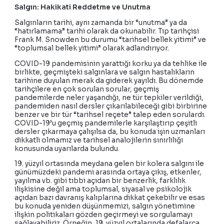
Salgın: Hakikati Reddetme ve Unutma
Salgınların tarihi, aynı zamanda bir “unutma” ya da
“hatırlamama” tarihi olarak da okunabilir. Tıp tarihçisi
Frank M. Snowden bu durumu “tarihsel bellek yitimi” ve
“toplumsal bellek yitimi” olarak adlandırıyor.
COVID-19 pandemisinin yarattığı korku ya da tehlike ile
birlikte, geçmişteki salgınlara ve salgın hastalıkların
tarihine duyulan merak da giderek yayıldı. Bu dönemde
tarihçilere en çok sorulan sorular, geçmiş
pandemilerde neler yaşandığı, ne tür tepkiler verildiği,
pandemiden nasıl dersler çıkarılabileceği gibi birbirine
benzer ve bir tür “tarihsel reçete” talep eden sorulardı.
COVID-19’u geçmiş pandemilerle karşılaştırıp çeşitli
dersler çıkarmaya çalışılsa da, bu konuda işin uzmanları
dikkatli olmamız ve tarihsel analojilerin sınırlılığı
konusunda uyarılarda bulundu.
19. yüzyıl ortasında meydana gelen bir kolera salgını ile
günümüzdeki pandemi arasında ortaya çıkış, etkenler,
yayılma vb. gibi tıbbi açıdan bir benzerlik, farklılık
ilişkisine değil ama toplumsal, siyasal ve psikolojik
açıdan bazı davranış kalıplarına dikkat çekebilir ve esas
bu konuda yeniden düşünmemizi, salgın yönetimine
ilişkin politikaları gözden geçirmeyi ve sorgulamayı
sağlayabiliriz. Örneğin, 19. yüzyıl ortalarında defalarca