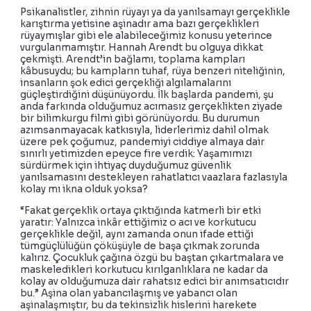
Psikanalistler, zihnin rüyayı ya da yanılsamayı gerçeklikle
karıştırma yetisine aşinadır ama bazı gerçeklikleri
rüyaymışlar gibi ele alabileceğimiz konusu yeterince
vurgulanmamıştır. Hannah Arendt bu olguya dikkat
çekmişti. Arendt’in bağlamı, toplama kampları
kâbusuydu; bu kampların tuhaf, rüya benzeri niteliğinin,
insanların şok edici gerçekliği algılamalarını
güçleştirdiğini düşünüyordu. İlk başlarda pandemi, şu
anda farkında olduğumuz acımasız gerçeklikten ziyade
bir bilimkurgu filmi gibi görünüyordu. Bu durumun
azımsanmayacak katkısıyla, liderlerimiz dahil olmak
üzere pek çoğumuz, pandemiyi ciddiye almaya dair
sınırlı yetimizden epeyce fire verdik: Yaşamımızı
sürdürmek için ihtiyaç duyduğumuz güvenlik
yanılsamasını destekleyen rahatlatıcı vaazlara fazlasıyla
kolay mı ikna olduk yoksa?
“Fakat gerçeklik ortaya çıktığında katmerli bir etki
yaratır: Yalnızca inkâr ettiğimiz o acı ve korkutucu
gerçeklikle değil, aynı zamanda onun ifade ettiği
tümgüçlülüğün çöküşüyle de başa çıkmak zorunda
kalırız. Çocukluk çağına özgü bu baştan çıkartmalara ve
maskeledikleri korkutucu kırılganlıklara ne kadar da
kolay av olduğumuza dair rahatsız edici bir anımsatıcıdır
bu.” Aşina olan yabancılaşmış ve yabancı olan
aşinalaşmıştır, bu da tekinsizlik hislerini harekete