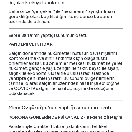
duyulan korkuyu tahrik eder.
Daha önce “gerçekler” ile “nesnelerin” ayrıştırılması
gerekliliği olarak açıkladığım konu bence bu sorun
üzerinde de etkilidir.
Evren Balta
’nın yaptığı sunumun özeti:
PANDEMİ VE İKTİDAR
​Salgın döneminde hükûmetler nüfusun davranışlarını
kontrol etmek ve sınırlandırmak için olağanüstü
önlemler aldılar. Bu önlemler merkezi hükümet ile yerel
hükümet, genç ile yaşlı, zengin ile fakir, beyaz ile siyah,
sağlık ile ekonomi, ulusal ile uluslararası arasında
yentipte gerilimler yarattı. Bu sunum bu gerilimlerin
tarihsel olarak salgınlar üzerinden nasıl inşa edildiğine
ve COVID-19 salgını ile nasıl dönüşmekte olduğuna
odaklanacak.
Mine Özgüroğlu
’nun yaptığı sunumun özeti:
KORONA GÜNLERİNDE PSİKANALİZ- Bedensiz İletişim
Pandemiyle birlikte, fiziksel yakınlıkların tehlikeli,
mesafeli ilişkilerin güvenli varsayılması, yaşamın her