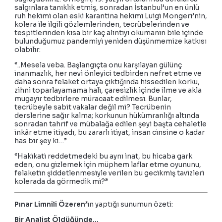
salgınlara tanıklık etmiş, sonradan İstanbul’un en ünlü
ruh hekimi olan eski karantina hekimi Luigi Mongeri’nin,
kolera ile ilgili gözlemlerinden, tecrübelerinden ve
tespitlerinden kısa bir kaç alıntıyı okumanın bile içinde
bulunduğumuz pandemiyi yeniden düşünmemize katkısı
olabilir:
“..Mesela veba. Başlangıçta onu karşılayan gülünç
inanmazlık, her nevi önleyici tedbirden nefret etme ve
daha sonra felaket ortaya çıktığında hissedilen korku,
zihni toparlayamama hali, çaresizlik içinde ilme ve akla
mugayir tedbirlere müracaat edilmesi. Bunlar,
tecrübeyle sabit vakalar değil mi? Tecrübenin
derslerine sağır kalma; korkunun hükümranlığı altında
sonradan tahrif ve mübalağa edilen şeyi başta cehaletle
inkâr etme itiyadı, bu zararlı itiyat, insan cinsine o kadar
has bir şey ki…”
“Hakikati reddetmedeki bu aynı inat, bu hicaba gark
eden, onu gizlemek için müphem laflar etme oyununu,
felaketin şiddetlenmesiyle verilen bu gecikmiş tavizleri
kolerada da görmedik mi?”
​Pınar Limnili Özeren
’in yaptığı sunumun özeti:
Bir Analist Öldüğünde…