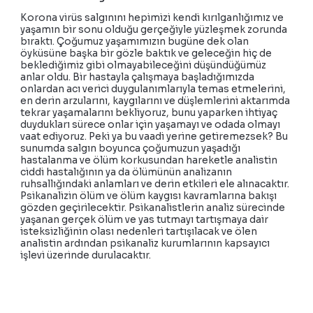
Korona virüs salgınını hepimizi kendi kırılganlığımız ve
yaşamın bir sonu olduğu gerçeğiyle yüzleşmek zorunda
bıraktı. Çoğumuz yaşamımızın bugüne dek olan
öyküsüne başka bir gözle baktık ve geleceğin hiç de
beklediğimiz gibi olmayabileceğini düşündüğümüz
anlar oldu. Bir hastayla çalışmaya başladığımızda
onlardan acı verici duygulanımlarıyla temas etmelerini,
en derin arzularını, kaygılarını ve düşlemlerini aktarımda
tekrar yaşamalarını bekliyoruz, bunu yaparken ihtiyaç
duydukları sürece onlar için yaşamayı ve odada olmayı
vaat ediyoruz. Peki ya bu vaadi yerine getiremezsek? Bu
sunumda salgın boyunca çoğumuzun yaşadığı
hastalanma ve ölüm korkusundan hareketle analistin
ciddi hastalığının ya da ölümünün analizanın
ruhsallığındaki anlamları ve derin etkileri ele alınacaktır.
Psikanalizin ölüm ve ölüm kaygısı kavramlarına bakışı
gözden geçirilecektir. Psikanalistlerin analiz sürecinde
yaşanan gerçek ölüm ve yas tutmayı tartışmaya dair
isteksizliğinin olası nedenleri tartışılacak ve ölen
analistin ardından psikanaliz kurumlarının kapsayıcı
işlevi üzerinde durulacaktır.