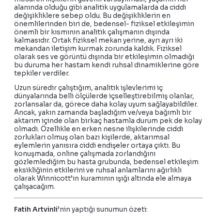
alanında olduğu gibi analitik uygulamalarda da ciddi
değişikliklere sebep oldu. Bu değişikliklerin en
önemlilerinden biri de, bedensel- fiziksel etkileşimin
önemli bir kısmının analitik çalışmanın dışında
kalmasıdır. Ortak fiziksel mekan yerine, ayrı ayrı iki
mekandan iletişim kurmak zorunda kaldık. Fiziksel
olarak ses ve görüntü dışında bir etkileşimin olmadığı
bu duruma her hastam kendi ruhsal dinamiklerine göre
tepkiler verdiler.
Uzun süredir çalıştığım, analitik işlevlerimi iç
dünyalarında belli ölçülerde içselleştirebilmiş olanlar,
zorlansalar da, görece daha kolay uyum sağlayabildiler.
Ancak, yakın zamanda başladığım ve/veya bağımlı bir
aktarım içinde olan birkaç hastamla durum pek de kolay
olmadı. Özellikle en erken nesne ilişkilerinde ciddi
zorlukları olmuş olan bazı kişilerde, aktarımsal
eylemlerin yanısıra ciddi endişeler ortaya çıktı. Bu
konuşmada, online çalışmada zorlandığını
gözlemlediğim bu hasta grubunda, bedensel etkileşim
eksikliğinin etkilerini ve ruhsal anlamlarını ağırlıklı
olarak Winnicott’ın kuramının ışığı altında ele almaya
çalışacağım.
Fatih Artvinli
’nin yaptığı sunumun özeti: