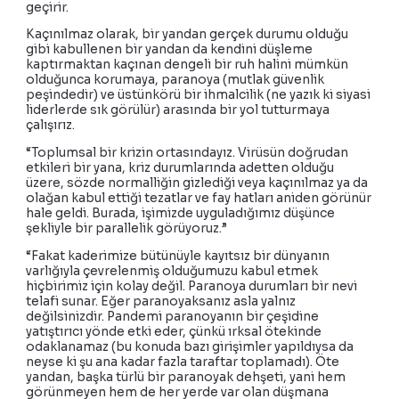
geçirir.
Kaçınılmaz olarak, bir yandan gerçek durumu olduğu
gibi kabullenen bir yandan da kendini düşleme
kaptırmaktan kaçınan dengeli bir ruh halini mümkün
olduğunca korumaya, paranoya (mutlak güvenlik
peşindedir) ve üstünkörü bir ihmalcilik (ne yazık ki siyasi
liderlerde sık görülür) arasında bir yol tutturmaya
çalışırız.
“Toplumsal bir krizin ortasındayız. Virüsün doğrudan
etkileri bir yana, kriz durumlarında adetten olduğu
üzere, sözde normalliğin gizlediği veya kaçınılmaz ya da
olağan kabul ettiği tezatlar ve fay hatları aniden görünür
hale geldi. Burada, işimizde uyguladığımız düşünce
şekliyle bir parallelik görüyoruz.”
“Fakat kaderimize bütünüyle kayıtsız bir dünyanın
varlığıyla çevrelenmiş olduğumuzu kabul etmek
hiçbirimiz için kolay değil. Paranoya durumları bir nevi
telafi sunar. Eğer paranoyaksanız asla yalnız
değilsinizdir. Pandemi paranoyanın bir çeşidine
yatıştırıcı yönde etki eder, çünkü ırksal ötekinde
odaklanamaz (bu konuda bazı girişimler yapıldıysa da
neyse ki şu ana kadar fazla taraftar toplamadı). Öte
yandan, başka türlü bir paranoyak dehşeti, yani hem
görünmeyen hem de her yerde var olan düşmana