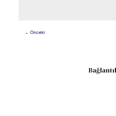
←
Önceki
Bağlantı