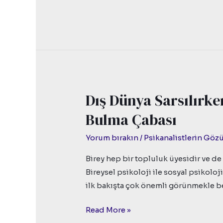
Dış Dünya Sarsılırk
Dış
Dünya
Bulma Çabası
Sarsılırken
Grup
Yorum bırakın
/
Psikanalistlerin Gö
Yardımıyla
Birey hep bir topluluk üyesidir ve d
Anlam
Bireysel psikoloji ile sosyal psikoloji
Bulma
ilk bakışta çok önemli görünmekle b
Çabası
Read More »