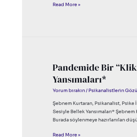
Mekân
Read More »
Algımız
Pandemide Bir “Klik”
Pandemide
Bir
Yansımaları*
“Klik”
Sesiyle
Yorum bırakın
/
Psikanalistlerin Gö
Bellek
Şebnem Kurtaran, Psikanalist, Psike 
Yansımaları*
Sesiyle Bellek Yansımaları* Şebnem Ku
Burada söylenmeye hazırlanılan düşü
Read More »