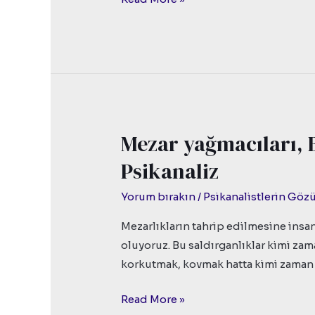
Mezar yağmacıları, 
Mezar
yağmacıları,
Psikanaliz
Bilme
Dürtüsü
Yorum bırakın
/
Psikanalistlerin Gö
ve
Mezarlıkların tahrip edilmesine insa
Psikanaliz
oluyoruz. Bu saldırganlıklar kimi zaman
korkutmak, kovmak hatta kimi zaman 
Read More »