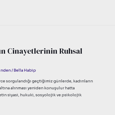
ın Cinayetlerinin Ruhsal
zünden
/
Bella Habip
rce sorgulandığı geçtiğimiz günlerde, kadınların
 altına alınması yeniden konuşulur hatta
tin siyasi, hukuki, sosyolojik ve psikolojik