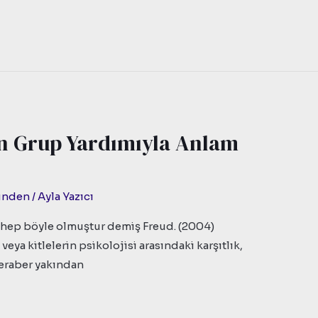
en Grup Yardımıyla Anlam
zünden
/
Ayla Yazıcı
e hep böyle olmuştur demiş Freud. (2004)
 veya kitlelerin psikolojisi arasındaki karşıtlık,
eraber yakından