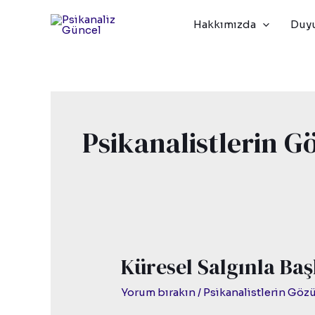
İçeriğe
Post
Hakkımızda
Duyu
atla
pagination
Psikanalistlerin 
Küresel Salgınla Ba
Küresel
Salgınla
Yorum bırakın
/
Psikanalistlerin Gö
Başkalaşan