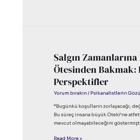
Salgın Zamanlarına P
Salgın
Zamanlarına
Ötesinden Bakmak: Fa
Psikoloji
Perspektifler
İçinden
ve
Yorum bırakın
/
Psikanalistlerin Gö
Ötesinden
Bakmak:
“Bugünkü koşulların zorlayacağı, değ
Farklı
Bu süreç insana büyük Öteki’ne atfet
İsimler,
mevcut olmayabileceğini göstermiştir
Farklı
Read More »
Perspektifler