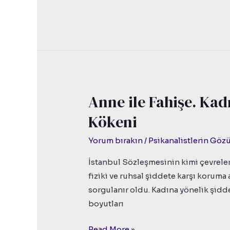
Anne ile Fahişe. Kad
Anne
ile
Kökeni
Fahişe.
Kadın
Yorum bırakın
/
Psikanalistlerin Gö
Cinayetlerinin
İstanbul Sözleşmesinin kimi çevrele
Ruhsal
fiziki ve ruhsal şiddete karşı koruma
Kökeni
sorgulanır oldu. Kadına yönelik şidde
boyutları
Read More »