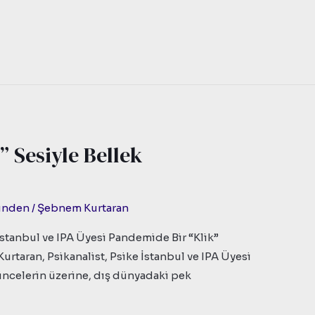
 Sesiyle Bellek
zünden
/
Şebnem Kurtaran
İstanbul ve IPA Üyesi Pandemide Bir “Klik”
rtaran, Psikanalist, Psike İstanbul ve IPA Üyesi
ncelerin üzerine, dış dünyadaki pek