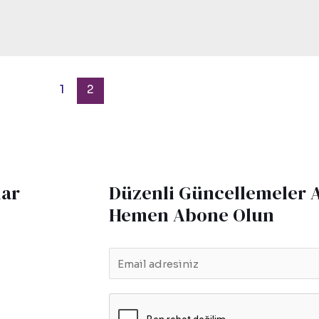
1
2
lar
Düzenli Güncellemeler 
Hemen Abone Olun
E
m
a
i