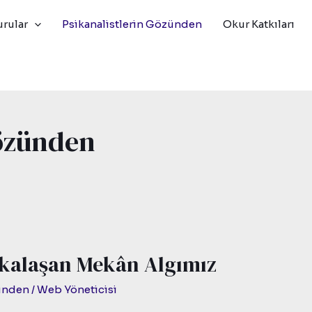
rular
Psikanalistlerin Gözünden
Okur Katkıları
Gözünden
şkalaşan Mekân Algımız
zünden
/
Web Yöneticisi