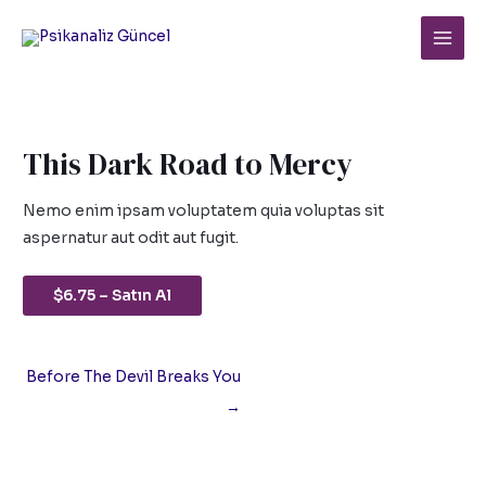
İçeriğe
Yazı
Main
atla
dolaşımı
Men
This Dark Road to Mercy
Nemo enim ipsam voluptatem quia voluptas sit
aspernatur aut odit aut fugit.
$6.75 – Satın Al
Before The Devil Breaks You
→