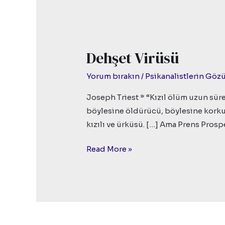
Dehşet Virüsü
Dehşet
Virüsü
Yorum bırakın
/
Psikanalistlerin Gö
Joseph Triest * “Kızıl ölüm uzun süre
böylesine öldürücü, böylesine korku
kızılı ve ürküsü. […] Ama Prens Prosp
Read More »