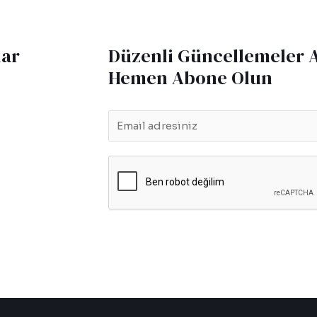
lar
Düzenli Güncellemeler 
Hemen Abone Olun
E
m
a
i
l
*