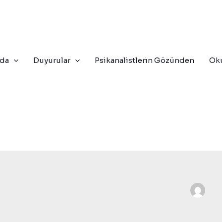
zda
Duyurular
Psikanalistlerin Gözünden
Oku