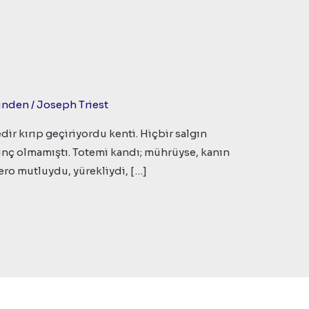
zünden
/
Joseph Triest
dir kırıp geçiriyordu kenti. Hiçbir salgın
nç olmamıştı. Totemi kandı; mührüyse, kanın
ero mutluydu, yürekliydi, […]