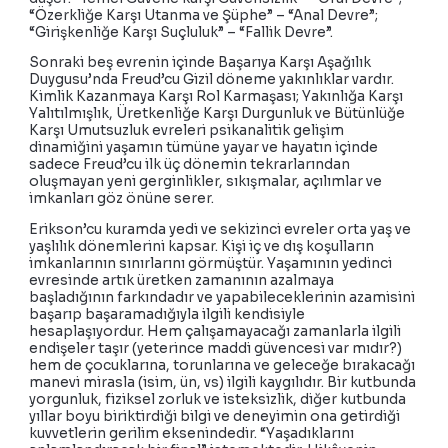
“Özerkliğe Karşı Utanma ve Şüphe” – “Anal Devre”;
“Girişkenliğe Karşı Suçluluk” – “Fallik Devre”.
Sonraki beş evrenin içinde Başarıya Karşı Aşağılık
Duygusu’nda Freud’cu Gizil döneme yakınlıklar vardır.
Kimlik Kazanmaya Karşı Rol Karmaşası; Yakınlığa Karşı
Yalıtılmışlık, Üretkenliğe Karşı Durgunluk ve Bütünlüğe
Karşı Umutsuzluk evreleri psikanalitik gelişim
dinamiğini yaşamın tümüne yayar ve hayatın içinde
sadece Freud’cu ilk üç dönemin tekrarlarından
oluşmayan yeni gerginlikler, sıkışmalar, açılımlar ve
imkanları göz önüne serer.
Erikson’cu kuramda yedi ve sekizinci evreler orta yaş ve
yaşlılık dönemlerini kapsar. Kişi iç ve dış koşulların
imkanlarının sınırlarını görmüştür. Yaşamının yedinci
evresinde artık üretken zamanının azalmaya
başladığının farkındadır ve yapabileceklerinin azamisini
başarıp başaramadığıyla ilgili kendisiyle
hesaplaşıyordur. Hem çalışamayacağı zamanlarla ilgili
endişeler taşır (yeterince maddi güvencesi var mıdır?)
hem de çocuklarına, torunlarına ve geleceğe bırakacağı
manevi mirasla (isim, ün, vs) ilgili kaygılıdır. Bir kutbunda
yorgunluk, fiziksel zorluk ve isteksizlik, diğer kutbunda
yıllar boyu biriktirdiği bilgi ve deneyimin ona getirdiği
kuvvetlerin gerilim eksenindedir. “Yaşadıklarını