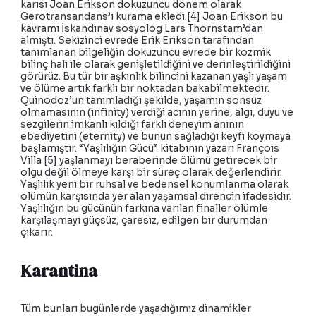
karısı Joan Erikson dokuzuncu dönem olarak
Gerotransandans’ı kurama ekledi.[4] Joan Erikson bu
kavramı İskandinav sosyolog Lars Thornstam’dan
almıştı. Sekizinci evrede Erik Erikson tarafından
tanımlanan bilgeliğin dokuzuncu evrede bir kozmik
bilinç hali ile olarak genişletildiğini ve derinleştirildiğini
görürüz. Bu tür bir aşkınlık bilincini kazanan yaşlı yaşam
ve ölüme artık farklı bir noktadan bakabilmektedir.
Quinodoz’un tanımladığı şekilde, yaşamın sonsuz
olmamasının (infinity) verdiği acının yerine, algı, duyu ve
sezgilerin imkanlı kıldığı farklı deneyim anının
ebediyetini (eternity) ve bunun sağladığı keyfi koymaya
başlamıştır. “Yaşlılığın Gücü” kitabının yazarı François
Villa [5] yaşlanmayı beraberinde ölümü getirecek bir
olgu değil ölmeye karşı bir süreç olarak değerlendirir.
Yaşlılık yeni bir ruhsal ve bedensel konumlanma olarak
ölümün karşısında yer alan yaşamsal direncin ifadesidir.
Yaşlılığın bu gücünün farkına varılan finaller ölümle
karşılaşmayı güçsüz, çaresiz, edilgen bir durumdan
çıkarır.
Karantina
Tüm bunları bugünlerde yaşadığımız dinamikler