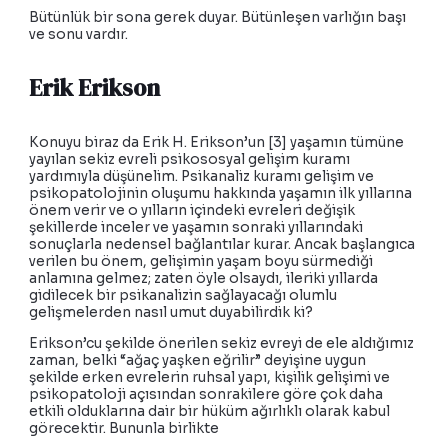
Bütünlük bir sona gerek duyar. Bütünleşen varlığın başı
ve sonu vardır.
Erik Erikson
Konuyu biraz da Erik H. Erikson’un [3] yaşamın tümüne
yayılan sekiz evreli psikososyal gelişim kuramı
yardımıyla düşünelim. Psikanaliz kuramı gelişim ve
psikopatolojinin oluşumu hakkında yaşamın ilk yıllarına
önem verir ve o yılların içindeki evreleri değişik
şekillerde inceler ve yaşamın sonraki yıllarındaki
sonuçlarla nedensel bağlantılar kurar. Ancak başlangıca
verilen bu önem, gelişimin yaşam boyu sürmediği
anlamına gelmez; zaten öyle olsaydı, ileriki yıllarda
gidilecek bir psikanalizin sağlayacağı olumlu
gelişmelerden nasıl umut duyabilirdik ki?
Erikson’cu şekilde önerilen sekiz evreyi de ele aldığımız
zaman, belki “ağaç yaşken eğrilir” deyişine uygun
şekilde erken evrelerin ruhsal yapı, kişilik gelişimi ve
psikopatoloji açısından sonrakilere göre çok daha
etkili olduklarına dair bir hüküm ağırlıklı olarak kabul
görecektir. Bununla birlikte