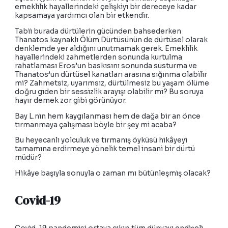
emeklilik hayallerindeki çelişkiyi bir dereceye kadar
kapsamaya yardımcı olan bir etkendir.
Tabii burada dürtülerin gücünden bahsederken
Thanatos kaynaklı Ölüm Dürtüsünün de dürtüsel olarak
denklemde yer aldığını unutmamak gerek. Emeklilik
hayallerindeki zahmetlerden sonunda kurtulma
rahatlaması Eros’un baskısını sonunda susturma ve
Thanatos’un dürtüsel kanatları arasına sığınma olabilir
mi? Zahmetsiz, uyarımsız, dürtülmesiz bu yaşam ölüme
doğru giden bir sessizlik arayışı olabilir mi? Bu soruya
hayır demek zor gibi görünüyor.
Bay L.nin hem kaygılanması hem de dağa bir an önce
tırmanmaya çalışması böyle bir şey mi acaba?
Bu heyecanlı yolculuk ve tırmanış öyküsü hikâyeyi
tamamına erdirmeye yönelik temel insani bir dürtü
müdür?
Hikâye başıyla sonuyla o zaman mı bütünleşmiş olacak?
Covid-19