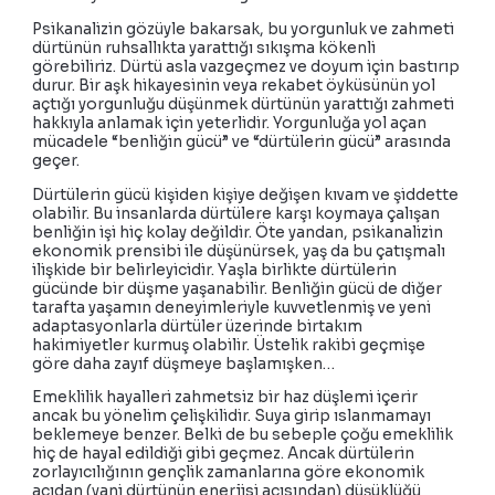
Psikanalizin gözüyle bakarsak, bu yorgunluk ve zahmeti
dürtünün ruhsallıkta yarattığı sıkışma kökenli
görebiliriz. Dürtü asla vazgeçmez ve doyum için bastırıp
durur. Bir aşk hikayesinin veya rekabet öyküsünün yol
açtığı yorgunluğu düşünmek dürtünün yarattığı zahmeti
hakkıyla anlamak için yeterlidir. Yorgunluğa yol açan
mücadele “benliğin gücü” ve “dürtülerin gücü” arasında
geçer.
Dürtülerin gücü kişiden kişiye değişen kıvam ve şiddette
olabilir. Bu insanlarda dürtülere karşı koymaya çalışan
benliğin işi hiç kolay değildir. Öte yandan, psikanalizin
ekonomik prensibi ile düşünürsek, yaş da bu çatışmalı
ilişkide bir belirleyicidir. Yaşla birlikte dürtülerin
gücünde bir düşme yaşanabilir. Benliğin gücü de diğer
tarafta yaşamın deneyimleriyle kuvvetlenmiş ve yeni
adaptasyonlarla dürtüler üzerinde birtakım
hakimiyetler kurmuş olabilir. Üstelik rakibi geçmişe
göre daha zayıf düşmeye başlamışken…
Emeklilik hayalleri zahmetsiz bir haz düşlemi içerir
ancak bu yönelim çelişkilidir. Suya girip ıslanmamayı
beklemeye benzer. Belki de bu sebeple çoğu emeklilik
hiç de hayal edildiği gibi geçmez. Ancak dürtülerin
zorlayıcılığının gençlik zamanlarına göre ekonomik
açıdan (yani dürtünün enerjisi açısından) düşüklüğü