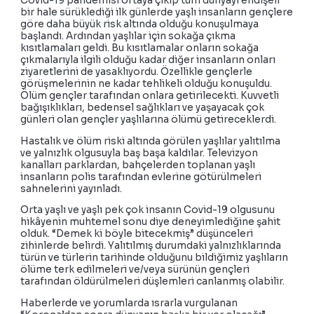
Covid-19 pandemisi ortaya çıkıp tüm dünyayı endişeli
bir hale sürüklediği ilk günlerde yaşlı insanların gençlere
göre daha büyük risk altında olduğu konuşulmaya
başlandı. Ardından yaşlılar için sokağa çıkma
kısıtlamaları geldi. Bu kısıtlamalar onların sokağa
çıkmalarıyla ilgili olduğu kadar diğer insanların onları
ziyaretlerini de yasaklıyordu. Özellikle gençlerle
görüşmelerinin ne kadar tehlikeli olduğu konuşuldu.
Ölüm gençler tarafından onlara getirilecekti. Kuvvetli
bağışıklıkları, bedensel sağlıkları ve yaşayacak çok
günleri olan gençler yaşlılarına ölümü getireceklerdi.
Hastalık ve ölüm riski altında görülen yaşlılar yalıtılma
ve yalnızlık olgusuyla baş başa kaldılar. Televizyon
kanalları parklardan, bahçelerden toplanan yaşlı
insanların polis tarafından evlerine götürülmeleri
sahnelerini yayınladı.
Orta yaşlı ve yaşlı pek çok insanın Covid-19 olgusunu
hikâyenin muhtemel sonu diye deneyimlediğine şahit
olduk. “Demek ki böyle bitecekmiş” düşünceleri
zihinlerde belirdi. Yalıtılmış durumdaki yalnızlıklarında
türün ve türlerin tarihinde olduğunu bildiğimiz yaşlıların
ölüme terk edilmeleri ve/veya sürünün gençleri
tarafından öldürülmeleri düşlemleri canlanmış olabilir.
Haberlerde ve yorumlarda ısrarla vurgulanan