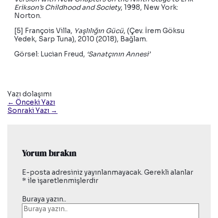
Erikson’s Childhood and Society
, 1998, New York:
Norton.
[5] François Villa,
Yaşlılığın Gücü
, (Çev. İrem Göksu
Yedek, Sarp Tuna), 2010 (2018), Bağlam.
Görsel: Lucian Freud,
‘Sanatçının Annesi’
Yazı dolaşımı
←
Önceki Yazı
Sonraki Yazı
→
Yorum bırakın
E-posta adresiniz yayınlanmayacak.
Gerekli alanlar
*
ile işaretlenmişlerdir
Buraya yazın..