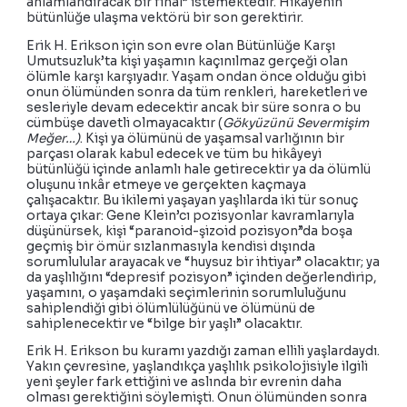
anlamlandıracak bir final” istemektedir. Hikâyenin
bütünlüğe ulaşma vektörü bir son gerektirir.
Erik H. Erikson için son evre olan Bütünlüğe Karşı
Umutsuzluk’ta kişi yaşamın kaçınılmaz gerçeği olan
ölümle karşı karşıyadır. Yaşam ondan önce olduğu gibi
onun ölümünden sonra da tüm renkleri, hareketleri ve
sesleriyle devam edecektir ancak bir süre sonra o bu
cümbüşe davetli olmayacaktır (
Gökyüzünü Severmişim
Meğer…)
. Kişi ya ölümünü de yaşamsal varlığının bir
parçası olarak kabul edecek ve tüm bu hikâyeyi
bütünlüğü içinde anlamlı hale getirecektir ya da ölümlü
oluşunu inkâr etmeye ve gerçekten kaçmaya
çalışacaktır. Bu ikilemi yaşayan yaşlılarda iki tür sonuç
ortaya çıkar: Gene Klein’cı pozisyonlar kavramlarıyla
düşünürsek, kişi “paranoid-şizoid pozisyon”da boşa
geçmiş bir ömür sızlanmasıyla kendisi dışında
sorumlulular arayacak ve “huysuz bir ihtiyar” olacaktır; ya
da yaşlılığını “depresif pozisyon” içinden değerlendirip,
yaşamını, o yaşamdaki seçimlerinin sorumluluğunu
sahiplendiği gibi ölümlülüğünü ve ölümünü de
sahiplenecektir ve “bilge bir yaşlı” olacaktır.
Erik H. Erikson bu kuramı yazdığı zaman ellili yaşlardaydı.
Yakın çevresine, yaşlandıkça yaşlılık psikolojisiyle ilgili
yeni şeyler fark ettiğini ve aslında bir evrenin daha
olması gerektiğini söylemişti. Onun ölümünden sonra