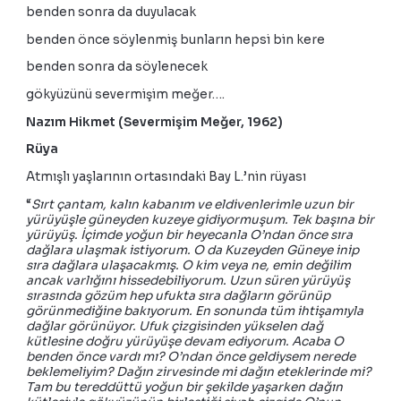
benden sonra da duyulacak
benden önce söylenmiş bunların hepsi bin kere
benden sonra da söylenecek
gökyüzünü severmişim meğer….
Nazım Hikmet (Severmişim Meğer, 1962)
Rüya
Atmışlı yaşlarının ortasındaki Bay L.’nin rüyası
“
Sırt çantam, kalın kabanım ve eldivenlerimle uzun bir
yürüyüşle güneyden kuzeye gidiyormuşum. Tek başına bir
yürüyüş. İçimde yoğun bir heyecanla O’ndan önce sıra
dağlara ulaşmak istiyorum. O da Kuzeyden Güneye inip
sıra dağlara ulaşacakmış. O kim veya ne, emin değilim
ancak varlığını hissedebiliyorum. Uzun süren yürüyüş
sırasında gözüm hep ufukta sıra dağların görünüp
görünmediğine bakıyorum. En sonunda tüm ihtişamıyla
dağlar görünüyor. Ufuk çizgisinden yükselen dağ
kütlesine doğru yürüyüşe devam ediyorum. Acaba O
benden önce vardı mı? O’ndan önce geldiysem nerede
beklemeliyim? Dağın zirvesinde mi dağın eteklerinde mi?
Tam bu tereddüttü yoğun bir şekilde yaşarken dağın