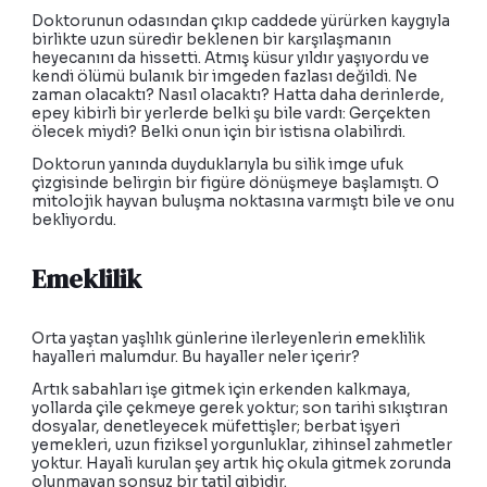
Doktorunun odasından çıkıp caddede yürürken kaygıyla
birlikte uzun süredir beklenen bir karşılaşmanın
heyecanını da hissetti. Atmış küsur yıldır yaşıyordu ve
kendi ölümü bulanık bir imgeden fazlası değildi. Ne
zaman olacaktı? Nasıl olacaktı? Hatta daha derinlerde,
epey kibirli bir yerlerde belki şu bile vardı: Gerçekten
ölecek miydi? Belki onun için bir istisna olabilirdi.
Doktorun yanında duyduklarıyla bu silik imge ufuk
çizgisinde belirgin bir figüre dönüşmeye başlamıştı. O
mitolojik hayvan buluşma noktasına varmıştı bile ve onu
bekliyordu.
Emeklilik
Orta yaştan yaşlılık günlerine ilerleyenlerin emeklilik
hayalleri malumdur. Bu hayaller neler içerir?
Artık sabahları işe gitmek için erkenden kalkmaya,
yollarda çile çekmeye gerek yoktur; son tarihi sıkıştıran
dosyalar, denetleyecek müfettişler; berbat işyeri
yemekleri, uzun fiziksel yorgunluklar, zihinsel zahmetler
yoktur. Hayali kurulan şey artık hiç okula gitmek zorunda
olunmayan sonsuz bir tatil gibidir.