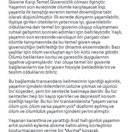
Güvene Karşı Temel Güvensizlik olması ilginçtir.
Yaşamın son evresinde ölümle karşılaşacak kişi,
yaşamla ilk tanıştığı evrenin temel dinamiğine tabi
olarak düşünülmüştür. İlk evrede dünyanın yaşanılabilir,
ilişkiye girilen ötekilerin yeterince iyi, güvenilebilir
olduklarına dair temel bir güvenin oluşup oluşmaması
ruhsal gelişimin sonraki adımları için belirleyicidir. Yaşlı,
yaşamın son evresinde varoluşun bir parçası olan
ölümle tanışmasında da bu temel güven veya
güvensizliğin belirlediği bir dinamik eksenindedir. Bazı
yaşlılar için ölüm varoluştan ayrı bir kötü nesne gibidir.
Ölümü beklerken korku ve çaresizlik duygularının
işgaline uğramışlardır. Var oluşa temel bir güvenle
bağlananların ise bir güven hissiyle beklediklerini ve
teslim olduklarını biliriz.
Bu bağlamda transandans kelimesinin içerdiği aşkınlık,
yaşamın içindeki ikilemlerin üstüne çıkmak ve üçüncü
bir köşeden, yeni bir sentezle bakmaya dairdir. Bu tür
sentezler hep bir kayıp içerirler ve depressif konum
özelliği taşırlar. Bu tür bir transandansta “yaşam varsa
ölüm yok; ölüm varsa yaşam yok” düalizmi aşılmış ve
ölüm ve ölümlülük yaşamın içindeki yerini almıştır.
Yaşanan karantina ve yarattığı Araf hali günlük yaşamın
artık sürekli eyleme dökme halini almış körleştirici
koşturmacasının yerine bir “durma” koyarak,