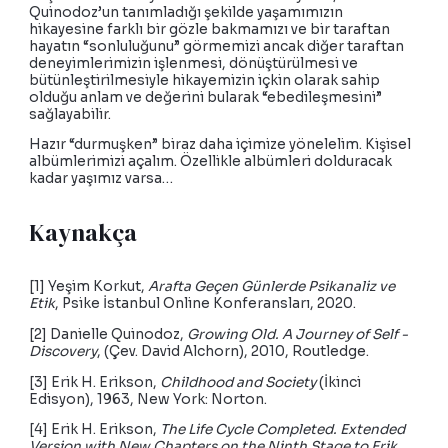
Quinodoz’un tanımladığı şekilde yaşamımızın
hikayesine farklı bir gözle bakmamızı ve bir taraftan
hayatın “sonluluğunu” görmemizi ancak diğer taraftan
deneyimlerimizin işlenmesi, dönüştürülmesi ve
bütünleştirilmesiyle hikayemizin içkin olarak sahip
olduğu anlam ve değerini bularak “ebedileşmesini”
sağlayabilir.
Hazır “durmuşken” biraz daha içimize yönelelim. Kişisel
albümlerimizi açalım. Özellikle albümleri dolduracak
kadar yaşımız varsa…
Kaynakça
[1] Yeşim Korkut,
Arafta Geçen Günlerde Psikanaliz ve
Etik
, Psike İstanbul Online Konferansları, 2020.
[2] Danielle Quinodoz,
Growing Old. A Journey of Self -
Discovery
, (Çev. David Alchorn), 2010, Routledge.
[3] Erik H. Erikson,
Childhood and Society
(İkinci
Edisyon), 1963, New York: Norton.
[4] Erik H. Erikson,
The Life Cycle Completed. Extended
Version with New Chapters on the Ninth Stage to Erik