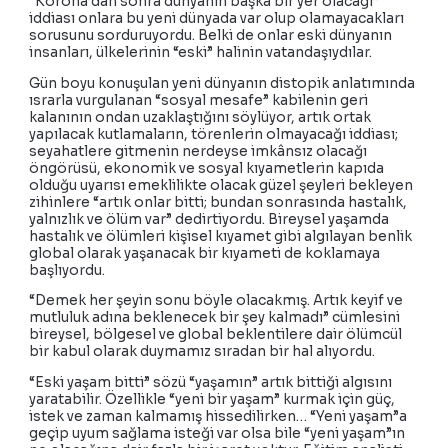
“Korona’dan sonra dünyanın başka bir yer olacağı”
iddiası onlara bu yeni dünyada var olup olamayacakları
sorusunu sorduruyordu. Belki de onlar eski dünyanın
insanları, ülkelerinin “eski” halinin vatandaşıydılar.
Gün boyu konuşulan yeni dünyanın distopik anlatımında
ısrarla vurgulanan “sosyal mesafe” kabilenin geri
kalanının ondan uzaklaştığını söylüyor, artık ortak
yapılacak kutlamaların, törenlerin olmayacağı iddiası;
seyahatlere gitmenin nerdeyse imkânsız olacağı
öngörüsü, ekonomik ve sosyal kıyametlerin kapıda
olduğu uyarısı emeklilikte olacak güzel şeyleri bekleyen
zihinlere “artık onlar bitti; bundan sonrasında hastalık,
yalnızlık ve ölüm var” dedirtiyordu. Bireysel yaşamda
hastalık ve ölümleri kişisel kıyamet gibi algılayan benlik
global olarak yaşanacak bir kıyameti de koklamaya
başlıyordu.
“Demek her şeyin sonu böyle olacakmış. Artık keyif ve
mutluluk adına beklenecek bir şey kalmadı” cümlesini
bireysel, bölgesel ve global beklentilere dair ölümcül
bir kabul olarak duymamız sıradan bir hal alıyordu.
“Eski yaşam bitti” sözü “yaşamın” artık bittiği algısını
yaratabilir. Özellikle “yeni bir yaşam” kurmak için güç,
istek ve zaman kalmamış hissedilirken… “Yeni yaşam”a
geçip uyum sağlama isteği var olsa bile “yeni yaşam”ın