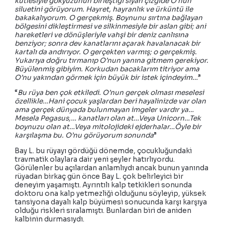
kütlesiyle gökyüzünün birleştiği siyah çizgide O’nun
siluetini görüyorum. Hayret, hayranlık ve ürküntü ile
bakakalıyorum. O gerçekmiş. Boynunu sırtına bağlayan
bölgesini dikleştirmesi ve silkinmesiyle bir aslan gibi; ani
hareketleri ve dönüşleriyle vahşi bir deniz canlısına
benziyor; sonra dev kanatlarını açarak havalanacak bir
kartalı da andırıyor. O gerçekten varmış; o gerçekmiş.
Yukarıya doğru tırmanıp O’nun yanına gitmem gerekiyor.
Büyülenmiş gibiyim. Korkudan bacaklarım titriyor ama
O’nu yakından görmek için büyük bir istek içindeyim…
”
“
Bu rüya ben çok etkiledi. O’nun gerçek olması meselesi
özellikle…Hani çocuk yaşlardan beri hayalinizde var olan
ama gerçek dünyada bulunmayan imgeler vardır ya…
Mesela Pegasus,… kanatları olan at…Veya Unicorn…Tek
boynuzu olan at…Veya mitolojideki ejderhalar…Öyle bir
karşılaşma bu. O’nu görüyorum sonunda
”
Bay L. bu rüyayı gördüğü dönemde, çocukluğundaki
travmatik olaylara dair yeni şeyler hatırlıyordu.
Görülenler bu açılardan anlamlıydı ancak bunun yanında
rüyadan birkaç gün önce Bay L. çok belirleyici bir
deneyim yaşamıştı. Ayrıntılı kalp tetkikleri sonunda
doktoru ona kalp yetmezliği olduğunu söyleyip, yüksek
tansiyona dayalı kalp büyümesi sonucunda karşı karşıya
olduğu riskleri sıralamıştı. Bunlardan biri de aniden
kalbinin durmasıydı.