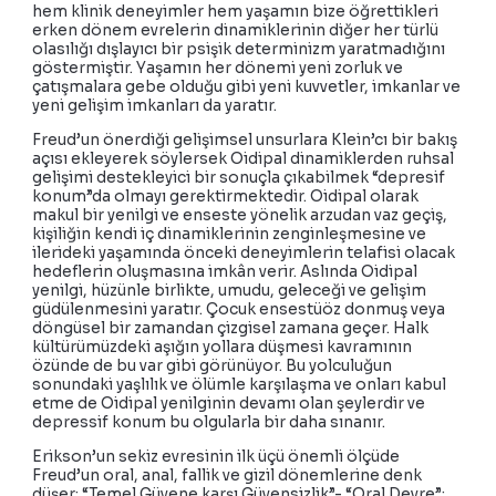
hem klinik deneyimler hem yaşamın bize öğrettikleri
erken dönem evrelerin dinamiklerinin diğer her türlü
olasılığı dışlayıcı bir psişik determinizm yaratmadığını
göstermiştir. Yaşamın her dönemi yeni zorluk ve
çatışmalara gebe olduğu gibi yeni kuvvetler, imkanlar ve
yeni gelişim imkanları da yaratır.
Freud’un önerdiği gelişimsel unsurlara Klein’cı bir bakış
açısı ekleyerek söylersek Oidipal dinamiklerden ruhsal
gelişimi destekleyici bir sonuçla çıkabilmek “depresif
konum”da olmayı gerektirmektedir. Oidipal olarak
makul bir yenilgi ve enseste yönelik arzudan vaz geçiş,
kişiliğin kendi iç dinamiklerinin zenginleşmesine ve
ilerideki yaşamında önceki deneyimlerin telafisi olacak
hedeflerin oluşmasına imkân verir. Aslında Oidipal
yenilgi, hüzünle birlikte, umudu, geleceği ve gelişim
güdülenmesini yaratır. Çocuk ensestüöz donmuş veya
döngüsel bir zamandan çizgisel zamana geçer. Halk
kültürümüzdeki aşığın yollara düşmesi kavramının
özünde de bu var gibi görünüyor. Bu yolculuğun
sonundaki yaşlılık ve ölümle karşılaşma ve onları kabul
etme de Oidipal yenilginin devamı olan şeylerdir ve
depressif konum bu olgularla bir daha sınanır.
Erikson’un sekiz evresinin ilk üçü önemli ölçüde
Freud’un oral, anal, fallik ve gizil dönemlerine denk
düşer: “Temel Güvene karşı Güvensizlik”- “Oral Devre”;