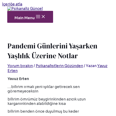
İçeriğe atla
Main Menu
Pandemi Günlerini Yaşarken
Yaşlılık Üzerine Notlar
Yorum bırakın
/
Psikanalistlerin Gözünden
/ Yazan
Yavuz
Erten
Yavuz Erten
….bilirim ırmak yeni ışıklar getirecek sen
göremeyeceksin
bilirim ömrümüz beygirinkinden azıcık uzun
karganınkinden alabildiğine kısa
bilirim benden önce duyulmuş bu keder