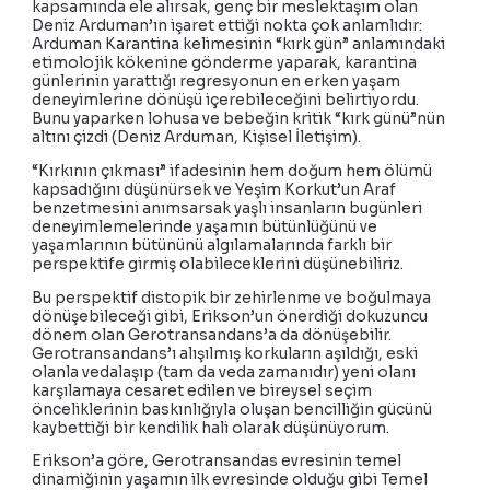
kapsamında ele alırsak, genç bir meslektaşım olan
Deniz Arduman’ın işaret ettiği nokta çok anlamlıdır:
Arduman Karantina kelimesinin “kırk gün” anlamındaki
etimolojik kökenine gönderme yaparak, karantina
günlerinin yarattığı regresyonun en erken yaşam
deneyimlerine dönüşü içerebileceğini belirtiyordu.
Bunu yaparken lohusa ve bebeğin kritik “kırk günü”nün
altını çizdi (Deniz Arduman, Kişisel İletişim).
“Kırkının çıkması” ifadesinin hem doğum hem ölümü
kapsadığını düşünürsek ve Yeşim Korkut’un Araf
benzetmesini anımsarsak yaşlı insanların bugünleri
deneyimlemelerinde yaşamın bütünlüğünü ve
yaşamlarının bütününü algılamalarında farklı bir
perspektife girmiş olabileceklerini düşünebiliriz.
Bu perspektif distopik bir zehirlenme ve boğulmaya
dönüşebileceği gibi, Erikson’un önerdiği dokuzuncu
dönem olan Gerotransandans’a da dönüşebilir.
Gerotransandans’ı alışılmış korkuların aşıldığı, eski
olanla vedalaşıp (tam da veda zamanıdır) yeni olanı
karşılamaya cesaret edilen ve bireysel seçim
önceliklerinin baskınlığıyla oluşan bencilliğin gücünü
kaybettiği bir kendilik hali olarak düşünüyorum.
Erikson’a göre, Gerotransandas evresinin temel
dinamiğinin yaşamın ilk evresinde olduğu gibi Temel