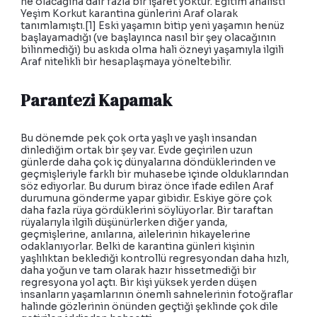
ne olacağına dair fazla bir işaret yoktur. Eğitim analisti
Yeşim Korkut karantina günlerini Araf olarak
tanımlamıştı.[1] Eski yaşamın bitip yeni yaşamın henüz
başlayamadığı (ve başlayınca nasıl bir şey olacağının
bilinmediği) bu askıda olma hali özneyi yaşamıyla ilgili
Araf nitelikli bir hesaplaşmaya yöneltebilir.
Parantezi Kapamak
Bu dönemde pek çok orta yaşlı ve yaşlı insandan
dinlediğim ortak bir şey var. Evde geçirilen uzun
günlerde daha çok iç dünyalarına döndüklerinden ve
geçmişleriyle farklı bir muhasebe içinde olduklarından
söz ediyorlar. Bu durum biraz önce ifade edilen Araf
durumuna gönderme yapar gibidir. Eskiye göre çok
daha fazla rüya gördüklerini söylüyorlar. Bir taraftan
rüyalarıyla ilgili düşünürlerken diğer yanda,
geçmişlerine, anılarına, ailelerinin hikayelerine
odaklanıyorlar. Belki de karantina günleri kişinin
yaşlılıktan beklediği kontrollü regresyondan daha hızlı,
daha yoğun ve tam olarak hazır hissetmediği bir
regresyona yol açtı. Bir kişi yüksek yerden düşen
insanların yaşamlarının önemli sahnelerinin fotoğraflar
halinde gözlerinin önünden geçtiği şeklinde çok dile