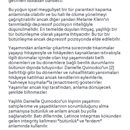
getirilen iddiadan bahsetti.
Bu yoğun içsel meşguliyet bir tür parantezi kapama
anlamında olabilir ve bu hali ile ölüme yönelmeyi
çağrıştırabilir ancak diğer yandan Melanie Klein’ın
tanımladığı depressif pozisyon niteliğiyle
düşünülmelidir. En temelde duyulan ihtiyaç, yaşlılığı bir
tür bütünleşme olarak yaşama ihtiyacıdır. Bu tür bir
bütünleşme ancak depressif pozisyonda elde edilebilir.
Yaşamından anlamlar çıkartma sürecinde tıkanmalar
yaşayıp hikayesiyle ve hikâyeden kaynaklanan ıstırabıyla
ilgili donmalar içinde olan kişi yaşamındaki belli
dönemleri ve bu dönemlere bağlı benlik durumlarını
bütünün dışında tutuyordur. Danielle Quinodoz’un [2]
belirttiği gibi bu dönemler ve ruhsalllıktaki yansımaları
hikâyeye katılmaz ancak kendilerini eylemlerle,
“sahneye koymalar”la (enactment) gösterirler.
Yaşanırlar ancak kişi tarafından, anlama dönüşecek
şekilde bilinmezler.
Yaşlılık Danielle Quinodoz’un kişinin yaşamını
sahiplenme ve yaşadıklarının sorumluluğunu alma
zamanıysa bütünlük ve anlam ancak bu yolla
sağlanabilir. Batı dillerinde, Latince integritas kökünden
gelen integrity kelimesi “bütünlük” ve “erdem”
anlamında kullanılır.